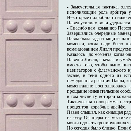
- Замечательная тактика, элл
исполняющий роль арбитра уп
Некоторые подробности надо ещ
Павел усилием воли удержался 
- Спасибо вам, командор Парсон
Завершались очередные манёв
Павла была задача защиты назн
момента, когда надо было пр
командованием Лиэлл предусмот
Казалось - до момента, когда 
Павел и Лиэлл, сначала изумлё
вместо того, чтобы выполнит
навигаторов с флагманского 
засаде, в тени одного из ес
немедленная реакция Павла, к
моментально воспользовался „
прощание издевательские сообщ
в том числе ту, которой кома
Тактическая голограмма пест
процентов, корабль в дрейфе.
Павел слышал, как сидящая ряд
на базу. Офицеры на мостике 
могли одолеть тренирующихся 
Но сегодня было близко. Если б