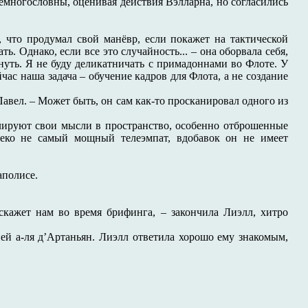
немногословны, оценивая действия Вэлларна, но согласились
, что продумал свой манёвр, если покажет на тактической
ть. Однако, если все это случайность... – она оборвала себя,
гнуть. Я не буду деликатничать с примадоннами во Флоте. У
ас наша задача – обучение кадров для Флота, а не создание
Павел. – Может быть, он сам как-то просканировал одного из
слируют свои мысли в пространство, особенно отброшенные
леко не самый мощный телеэмпат, вдобавок он не имеет
аполисе.
сскажет нам во время брифинга, – закончила Лиэлл, хитро
ней а-ля д’Артаньян. Лиэлл ответила хорошо ему знакомым,