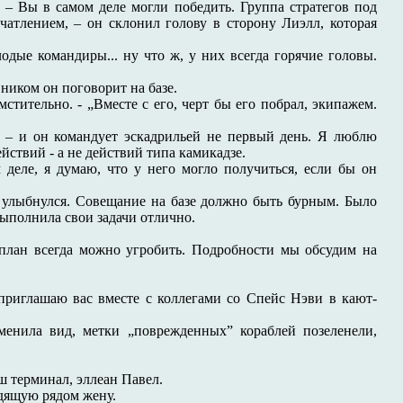
. – Вы в самом деле могли победить. Группа стратегов под
атлением, – он склонил голову в сторону Лиэлл, которая
одые командиры... ну что ж, у них всегда горячие головы.
вником он поговорит на базе.
стительно. - „Вместе с его, черт бы его побрал, экипажем.
л, – и он командует эскадрильей не первый день. Я люблю
йствий - а не действий типа камикадзе.
деле, я думаю, что у него могло получиться, если бы он
о улыбнулся. Совещание на базе должно быть бурным. Было
выполнила свои задачи отлично.
 план всегда можно угробить. Подробности мы обсудим на
 приглашаю вас вместе с коллегами со Спейс Нэви в кают-
менила вид, метки „поврежденных” кораблей позеленели,
ш терминал, эллеан Павел.
идящую рядом жену.