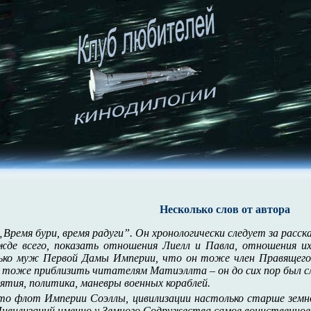
Несколько слов от автора
Время бури, время радуги”. Он хронологически следует за расск
ежде всего, показать отношения Лиелл и Павла, отношения и
лько муж Первой Дамы Империи, что он тоже член Правящего 
а тоже приблизить читателям Матиэллта – он до сих пор был с
ятия, политика, маневры военных кораблей.
что флот Империи Соэллы, цивилизации настолько старше земн
 Цивилизаций именно у Земного Содружества самое воинственн