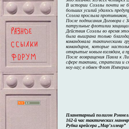
В истории Соэллы почти не бы
больших усилий удалось преду
Соэлла прослыла противником,
После подписания Договора с 
патрульные флотилии защищали
Действия Соэллы во время это
была выиграна только благод
командовала тактическими гр
командиров, которые настоль
открытые новым взглядам, а п
После возвращения Павла к Ли
сфере тактики, стратегии и с
ноу-хау; в обмен Флот Империи
Планетарный полигон Рэннел
162-й час тактических маневр
Рубка крейсера „Мар’эллеар”