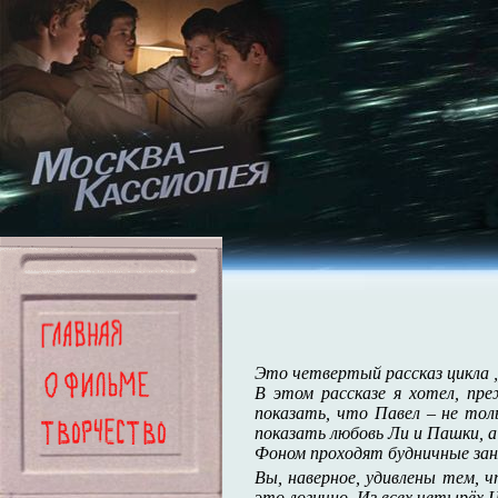
Это четвертый рассказ цикла „
В этом рассказе я хотел, пр
показать, что Павел – не то
показать любовь Ли и Пашки, 
Фоном проходят будничные зан
Вы, наверное, удивлены тем, 
это логично. Из всех четырёх