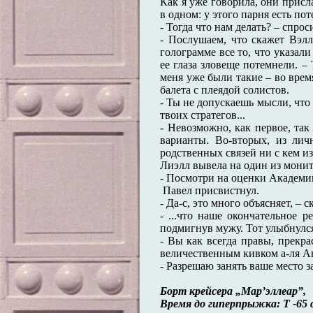
Как я уже говорила, они присл
в одном: у этого парня есть по
- Тогда что нам делать? – спро
- Послушаем, что скажет Вэлл
голограмме все то, что указали
ее глаза зловеще потемнели. –
меня уже были такие – во врем
балета с плеядой солистов.
- Ты не допускаешь мысли, что
твоих стратегов...
- Невозможно, как первое, та
варианты. Во-вторых, из ли
родственных связей ни с кем из
Лиэлл вывела на один из мони
- Посмотри на оценки Академи
Павел присвистнул.
- Да-с, это много объясняет, – с
- ...что наше окончательное 
подмигнув мужу. Тот улыбнулс
- Вы как всегда правы, прекра
величественным кивком а-ля А
- Разрешаю занять ваше место за
Борт крейсера „Мар’эллеар”,
Время до гиперпрыжка: Т -65 