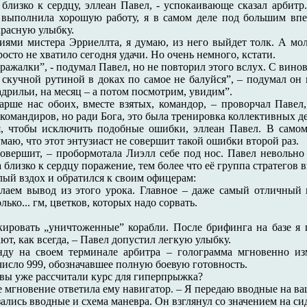
близко к сердцу, эллеан Павел, - успокаивающе сказал арбитр
выполнила хорошую работу, я в самом деле под большим впеч
красную улыбку.
иями мистера Эрриеллта, я думаю, из него выйдет толк. А мол
осто не хватило сегодня удачи. Но очень немного, кстати.
ражалки”, - подумал Павел, но не повторил этого вслух. С вино
 скучной рутиной в доках по самое не балуйся”, – подумал он м
дрильи, на месяц – а потом посмотрим, увидим”.
арше нас обоих, вместе взятых, командор, – проворчал Паве
командиров, но ради Бога, это была тренировка коллективных де
, чтобы исключить подобные ошибки, эллеан Павел. В самом 
маю, что этот энтузиаст не совершит такой ошибки второй раз.
совершит, – пробормотала Лиэлл себе под нос. Павел невольн
 близко к сердцу поражение, тем более что её группа стратегов 
ый вздох и обратился к своим офицерам:
елаем вывод из этого урока. Главное – даже самый отличный
ько... гм, цветков, которых надо сорвать.
кировать „уничтоженные” корабли. После брифинга на базе я
т, как всегда, – Павел допустил легкую улыбку.
ду на своем терминале арбитра – голограмма мгновенно из
исло 999, обозначавшее полную боевую готовность.
 вы уже рассчитали курс для гиперпрыжка?
же мгновение ответила ему навигатор. – Я передаю вводные на ва
ались вводные и схема маневра. Он взглянул со значением на с