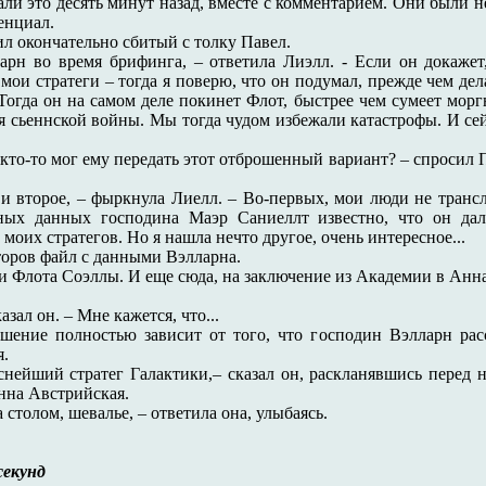
али это десять минут назад, вместе с комментарием. Они были 
тенциал.
сил окончательно сбитый с толку Павел.
арн во время брифинга, – ответила Лиэлл. - Если он докажет
 мои стратеги – тогда я поверю, что он подумал, прежде чем дела
 Тогда он на самом деле покинет Флот, быстрее чем сумеет мор
я сьеннской войны. Мы тогда чудом избежали катастрофы. И сейч
 кто-то мог ему передать этот отброшенный вариант? – спросил 
к и второе, – фыркнула Лиелл. – Во-первых, мои люди не тран
чных данных господина Маэр Саниеллт известно, что он да
 моих стратегов. Но я нашла нечто другое, очень интересное...
торов файл с данными Вэлларна.
и Флота Соэллы. И еще сюда, на заключение из Академии в Анн
казал он. – Мне кажется, что...
решение полностью зависит от того, что господин Вэлларн ра
я.
снейший стратег Галактики,– сказал он, раскланявшись перед 
нна Австрийская.
 столом, шевалье, – ответила она, улыбаясь.
секунд