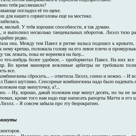
менно тебя рассмешило?
ивающе погладил её по щеке.
нии для нашего сорвиголовы еще на мостике.
лабилась.
м, милый. У тебя хорошие способности, я так думаю.
х, и выполнил несколько танцевальных оборотов. Лиэлл тихо ра
крайне редко.
птала она. Между тем Павел в ритме вальса подошел к кровати
к нему крепко, положила голову на его левое плечо и промурлык
 так лежать, пока не вернемся на базу...
 во что-нибудь более удобное, – пробормотал Павел. На них в
др. Во время маневров вежливые арбитры не требовали полн
ть все.
комбинезоны сбросить... – ответила Лиэлл, сонно и нежно. – И вс
сил Павел шутливо. Сенсорные комбинезоны надо было надевать н
 полежим еще минуточку, а?...
жно. – Ну, хорошо, давай полежим еще минут десять, но ты не 
стюмах, кроме того нам надо еще написать рапорты Матти и его
а Лиэлл. – Я совсем забыла про эту бюрократию.
 минуты
ониторов.