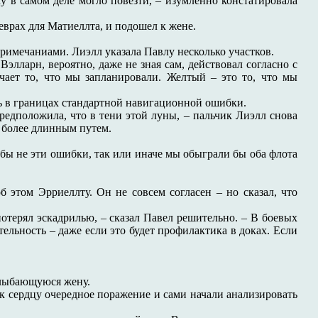
му в самом деле могло повезти, – изумленно констатировала
еврах для Матиеллта, и подошел к жене.
римечаниами. Лиэлл указала Павлу несколько участков.
Вэлларн, вероятно, даже не зная сам, действовал согласно с
ает то, что мы запланировали. Желтый – это то, что мы
ь в границах стандартной навигационной ошибки.
редположила, что в тени этой луны, – пальчик Лиэлл снова
м более длинным путем.
 бы не эти ошибки, так или иначе мы обыграли бы оба флота
б этом Эрриеллту. Он не совсем согласен – но сказал, что
потерял эскадрилью, – сказал Павел решительно. – В боевых
тельность – даже если это будет профилактика в доках. Если
 улыбающуюся жену.
о к сердцу очередное поражение и сами начали анализировать