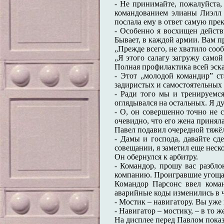
- Не принимайте, пожалуйста, 
командованием элианы Лиэлл 
послала ему в ответ самую пре
- Особенно я восхищен действ
Бывает, в каждой армии. Вам пр
„Прежде всего, не хватило сооб
„Я этого салагу загружу самой
Полная профилактика всей эска
- Этот „молодой командир” ст
задиристых и самостоятельных 
- Ради того мы и тренируемся
оглядывался на остальных. Я ду
- О, он совершенно точно не 
очевидно, что его жена приняла
Павел подавил очередной тяжёл
- Дамы и господа, давайте сд
совещании, я заметил еще нескол
Он обернулся к арбитру.
- Командор, прошу вас разбло
компанию. Проигравшие угощаю
Командор Парсонс ввел коман
аварийные коды изменились в ч
- Мостик – навигатору. Вы уже
- Навигатор – мостику, – в то 
На дисплее перед Павлом показ