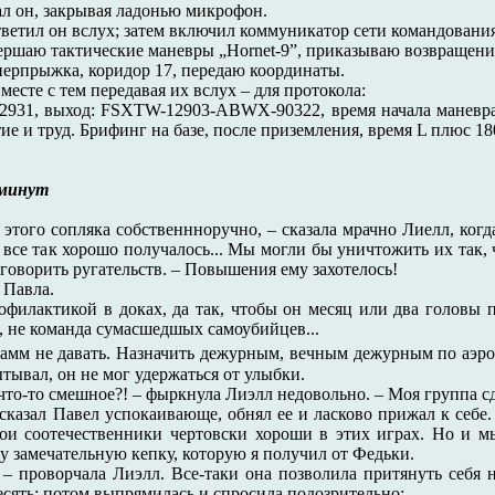
ал он, закрывая ладонью микрофон.
ответил он вслух; затем включил коммуникатор сети командования
вершаю тактические маневры „Hornet-9”, приказываю возвращение
перпрыжка, коридор 17, передаю координаты.
есте с тем передавая их вслух – для протокола:
31, выход: FSXTW-12903-ABWX-90322, время начала маневра Т
ие и труд. Брифинг на базе, после приземления, время L плюс 18
 минут
 этого сопляка собственнноручно, – сказала мрачно Лиелл, ког
 все так хорошо получалось... Мы могли бы уничтожить их так, ч
 говорить ругательств. – Повышения ему захотелось!
 Павла.
рофилактикой в доках, да так, чтобы он месяц или два головы п
, не команда сумасшедшых самоубийцев...
грамм не давать. Назначить дежурным, вечным дежурным по аэро
тывал, он не мог удержаться от улыбки.
что-то смешное?! – фыркнула Лиэлл недовольно. – Моя группа сде
 сказал Павел успокаивающе, обнял ее и ласково прижал к себе.
мои соотечественники чертовски хороши в этих играх. Но и 
ту замечательную кепку, которую я получил от Федьки.
, – проворчала Лиэлл. Все-таки она позволила притянуть себя 
десять; потом выпрямилась и спросила подозрительно: