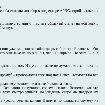
.
 к базе; назначаю сбор в подсекторе A0XG, строй 1, тактика
 минус 90 минут, пустить обратный отсчет на мой знак...
0 минут.
да они уже закрыли за собой дверь собственной каюты. – Он
то они даже не поняли бы, что их накрыло. Но этот... – она
однять не мог. И пусть он даже не думает летать... пока не
2
дрому,
– пробормотал себе под нос Павел. Несмотря на всё
лала все возможное и даже больше, а этот...
 – Все равно, получилось совсем неплохо. Вспомни, как это
мы тоже быстро учимся. Ты увидишь, скоро мы надерем им
на кресло, села на колени Павлу и положила голову ему на