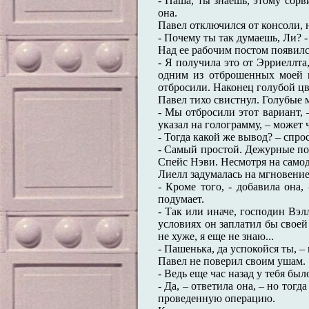
- Паша, ты знаешь, этому сорв
она.
Павел отключился от консоли, 
- Почему ты так думаешь, Ли? -
Над ее рабочим постом появилс
- Я получила это от Эрриеллта,
одним из отброшенных моей г
отбросили. Наконец голубой цв
Павел тихо свистнул. Голубые
- Мы отбросили этот вариант,
указал на голограмму, – может
- Тогда какой же вывод? – спро
- Самый простой. Дежурные по 
Спейс Нэви. Несмотря на самод
Лиелл задумалась на мгновение
- Кроме того, - добавила она,
подумает.
- Так или иначе, господин Вэл
условиях он заплатил бы своей
не хуже, я еще не знаю...
- Пашенька, да успокойся ты, –
Павел не поверил своим ушам.
- Ведь еще час назад у тебя бы
- Да, – ответила она, – но то
проведенную операцию.