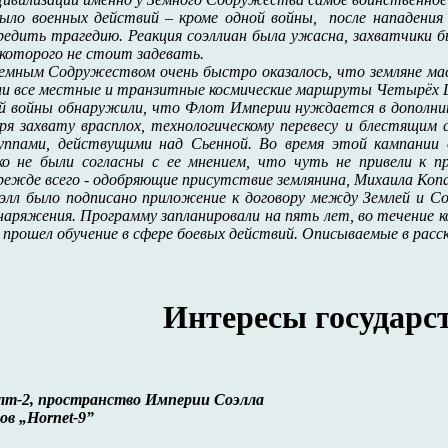
ло военных действий – кроме одной войны, после нападения Т
предить трагедию. Реакция соэллиан была ужасна, захватчики 
 которого не стоит задевать.
Земным Содружеством очень быстро оказалось, что земляне ма
 все местные и транзитные космические маршруты Четырёх Цив
й войны обнаружили, что Флот Империи нуждается в дополнит
аря захвату врасплох, технологическому перевесу и блестящ
уппами, действущими над Сьенной. Во время этой кампании
ко не были согласны с ее мнением, что чуть не привели к п
режде всего - одобряющие присутствие землянина, Михаила Коп
элл было подписано приложение к договору между Землей и Со
наряжения. Программу запланировали на пять лет, во течение 
 прошел обучение в сфере боевых действий. Описываемые в расс
Интересы государс
лт-2, пространство Империи Соэлла
ов „Hornet-9”