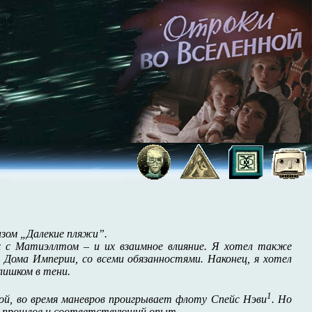
азом „Далекие пляжи”.
х с Матиэллтом – и их взаимное влияние. Я хотел также
Дома Империи, со всеми обязанностями. Наконец, я хотел
лишком в тени.
1
ой, во время маневров проигрывает флоту Спейс Нэви
. Но
ое прошлое и соответствующий опыт.