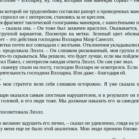
иголове – Вэлларну, ну, тому, который нам маневры сорвал – е
на которой он трудолюбиво составлял рапорт о проведенных ман
 спросил он с интересом, становясь за ее креслом.
я фрагмент тактической голограммы маневров, с нанесёнными п
 – сказала она. – Он тоже был захвачен врасплох. Оказывается, 
руппой вариантов. Посмотри на метки. Зеленый цвет обознач
ет – это действия господина Вэлларна Маэр Санеллт.
 метки почти все совпадали с желтыми. Отклонения укладывалис
 – продолжала Лиэлл. – Он слишком рискованный, моя группа п
 что-то скрываться. Мы решили, что будет лучше, если мы пойде
сил Павел, с интересом ожидая ответа Лиэлл. Он сам уже знал.
сканеру спали на посту, господин Вэлларн не осмотрелся. Если
еятельность господина Вэлларна. Или даже - благодаря ей.
.
 - мои стратеги вели себя слишком осторожно. Я уже сказала о
ларн оказался самым злостным нарушителем, и в результате он 
 головой, и его люди тоже. Мы должные наказать его за самодея
 посоветовала Лиэлл.
ло желание задушить его лично, – сказал он удивленно, глядя на
гда у меня еще не было этой аналитики. Мои люди приняли близк