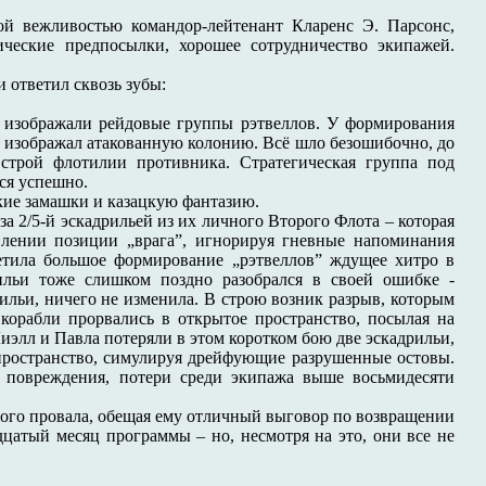
кой вежливостью командор-лейтенант Кларенс Э. Парсонс,
ческие предпосылки, хорошее сотрудничество экипажей.
 ответил сквозь зубы:
 изображали рейдовые группы рэтвеллов. У формирования
ж изображал атакованную колонию. Всё шло безошибочно, до
строй флотилии противника. Стратегическая группа под
ся успешно.
ские замашки и казацкую фантазию.
за 2/5-й эскадрильей из их личного Второго Флота – которая
влении позиции „врага”, игнорируя гневные напоминания
метила большое формирование „рэтвеллов” ждущее хитро в
рильи тоже слишком поздно разобрался в своей ошибке -
ильи, ничего не изменила. В строю возник разрыв, которым
 корабли прорвались в открытое пространство, посылая на
иэлл и Павла потеряли в этом коротком бою две эскадрильи,
 пространство, симулируя дрейфующие разрушенные остовы.
е повреждения, потери среди экипажа выше восьмидесяти
того провала, обещая ему отличный выговор по возвращении
цатый месяц программы – но, несмотря на это, они все не