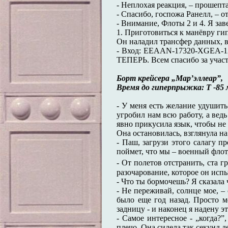
- Неплохая реакция, – прошепт
- Спасибо, госпожа Ранелл, – 
- Внимание, Флоты 2 и 4. Я за
1. Приготовиться к манёвру ги
Он наладил трансфер данных, вм
- Вход: EEAAN-17320-XGEA-129
ТЕПЕРЬ. Всем спасибо за участ
Борт крейсера „Мар’эллеар”,
Время до гиперпрыжка: Т -85
- У меня есть желание удушить
угробил нам всю работу, а ведь
явно прикусила язык, чтобы не
Она остановилась, взглянула на
- Паш, загрузи этого салагу п
поймет, что мы – военный флот
- От полетов отстранить, ста 
разочарование, которое он испы
- Что ты бормочешь? Я сказала 
- Не переживай, солнце мое, –
было еще год назад. Просто 
задницу - и наконец я надену э
- Самое интересное - „когда?”
плечо. Она сидела так секунд 