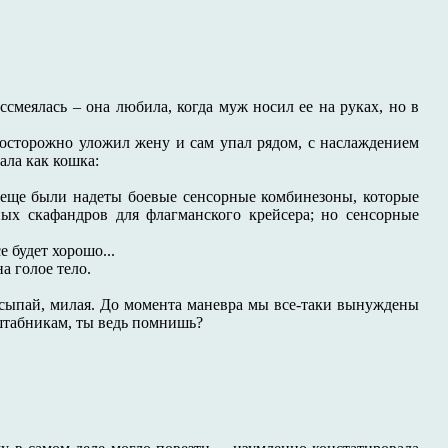
ссмеялась – она любила, когда муж носил ее на руках, но в
, осторожно уложил жену и сам упал рядом, с наслаждением
ала как кошка:
се еще были надеты боевые сенсорные комбинезоны, которые
ых скафандров для флагманского крейсера; но сенсорные
е будет хорошо...
а голое тело.
засыпай, милая. До момента маневра мы все-таки вынуждены
 штабникам, ты ведь помнишь?