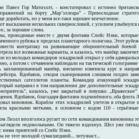
еан Павел Гор Матиэллт, - констатировал с истинно британс
ражнений на борту „Мар’эллеара” - Превосходные стратеги
е доработать, но у меня все-таки хорошее впечатление.
от высказания нескольких сквернословий, с усилием улыбнулся и
с, за хорошие слова.
ры, проводимые вместе с двумя флотами Спейс Нэви, которые
аченного рубежа в пределах планетарного полигона. Этот рубе
овести контратаку на развивающие оборонительный боевой 
рела все возможные варианты, и казалось, что манёвр закончит
один из молодых командиров эскадрилий открыл у себя адмираль
нно, а потом с отчаянием наблюдали на тактической голограмме 
ь запланированный манёвр, внезапно изменила курс в напра
крейсера. Вдобавок, секция сканирования слишком поздно за
тественных сателлитов планеты. Командир атакующей эскад
оторый направил в том направлении две дополнительные эскадр
неприятель”, казалось, уже закрытый в ловушке. „Вражеские”
ения. Вдобавок, благодаря фантазии подчинённого, оба флота Л
ндовал виновник. Корабли этих эскадрилий улетели в открытое
рела красными метками, в основном с кодом 110 - серьёзны
ом Лиэлл вполголоса ругает по сети командования виновника э
выглядели недовольными. Он тяжело вздохнул. Шел уже пятнад
с ними приятелей со Спейс Нэви.
ы не этот молодой сумасшедший... энтузиаст...