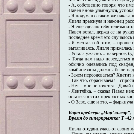
- А, собственно говоря, что и
Павел вновь улыбнулся, успока
- Я подумал о таком же наказа
Лиэлл прыснула и наконец расс
- Я еще сделаю тебя телеэмпато
Павел встал, держа ее на рука
последнее время это случалось 
- Я мечтала об этом, – проше
вытягиваясь. Лиэлл прижалась 
- Устала ужасно… наверное, буду
- Тогда нам надо переодеться
обычно одевались под скафан
комбинезоны должны были наде
- Зачем переодеваться? Хватит 
- Так что, сбрасываем? – спро
- Нет... мне не хочется... Давай
- Лентяйка, – сказал Павел не
остаться в этих прекрасных ко
- О Зевс, еще и это, – фыркнул
Борт крейсера „Мар’эллеар”,
Время до гиперпрыжка: Т -42
Лиэлл отодвинулась от своих м