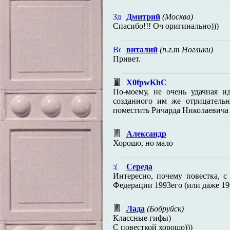
Дмитрий
(Москва)
Спасибо!!! Оч оригинально)))
виталий
(п.г.т Ноглики)
Привет.
X0fpwKhС
По-моему, не очень удачная и
созданного им же отрицательн
поместить Ричарда Николаевича 
Александр
Хорошо, но мало
Середа
Интересно, почему повестка, 
Федерации 1993его (или даже 199
Лада
(Бобруйск)
Классные гифы)
С повесткой хорошо)))