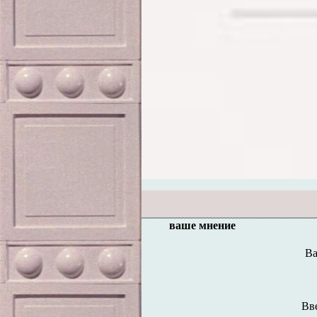
ваше мнение
Ва
Вв