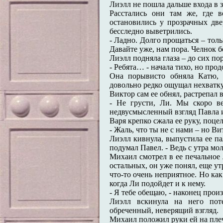
Лиэлл не пошла дальше входа в 
Расстались они там же, где в
остановились у прозрачных две
бесследно выветрились.
- Ладно. Долго прощаться – толь
Давайте уже, нам пора. Челнок бе
Лиэлл подняла глаза – до сих по
- Ребята… - начала тихо, но прод
Она порывисто обняла Катю, 
довольно редко ощущал нехватку 
Виктор сам ее обнял, растрепал 
- Не грусти, Ли. Мы скоро ве
недвусмысленный взгляд Павла 
Варя крепко сжала ее руку, поцел
- Жаль, что ты не с нами – но Ви
Лиэлл кивнула, выпустила ее па
подумал Павел. - Ведь с утра мол
Михаил смотрел в ее печальное 
остальных, он уже понял, еще утр
что-то очень неприятное. Но как
когда Ли подойдет и к нему.
- Я тебе обещаю, - наконец прои
Лиэлл вскинула на него пот
обреченный, неверящий взгляд.
Михаил положил руки ей на плеч