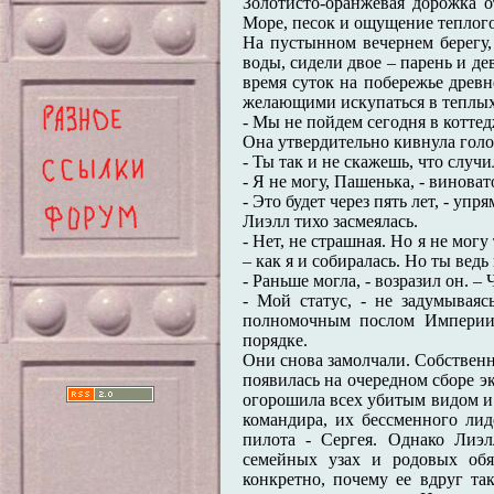
Золотисто-оранжевая дорожка 
Море, песок и ощущение теплого
На пустынном вечернем берегу,
воды, сидели двое – парень и де
время суток на побережье древн
желающими искупаться в теплых
- Мы не пойдем сегодня в коттедж
Она утвердительно кивнула гол
- Ты так и не скажешь, что случ
- Я не могу, Пашенька, - виноват
- Это будет через пять лет, - уп
Лиэлл тихо засмеялась.
- Нет, не страшная. Но я не могу
– как я и собиралась. Но ты ведь
- Раньше могла, - возразил он. –
- Мой статус, - не задумываяс
полномочным послом Империи 
порядке.
Они снова замолчали. Собственно
появилась на очередном сборе 
огорошила всех убитым видом и 
командира, их бессменного лид
пилота - Сергея. Однако Лиэл
семейных узах и родовых обя
конкретно, почему ее вдруг та