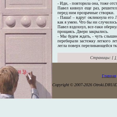
- Иди, - повторила она, тоже отс
Павел кивнул еще раз, решите
перед ним прозрачные створки.
- Паша! – вдруг окликнула его Л
как я умею. Что бы ни случилось
Павел вздохнул, все-таки оберну
прощаясь. Двери закрылись.
- Мы будем ждать, - чуть слышн
перебирали застежку легкого ле
легла поверх переливающейся тк
Страницы: [
1
Главная
Copyright © 2007-2026 Otroki.DRUi