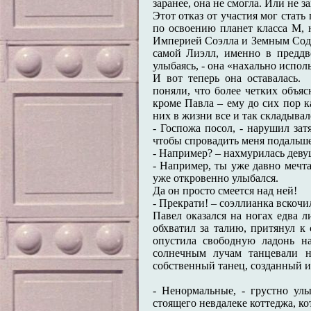
заранее, она не смогла. Или не за
Этот отказ от участия мог стать
по освоению планет класса М, 
Империей Соэлла и Земным Сод
самой Лиэлл, именно в преддв
улыбаясь, - она «нахально испо
И вот теперь она оставалась.
поняли, что более четких объяс
кроме Павла – ему до сих пор 
них в жизни все и так складывал
- Госпожа посол, - нарушил зат
чтобы спровадить меня подальше,
- Например? – нахмурилась деву
- Например, ты уже давно мечта
уже откровенно улыбался.
Да он просто смеется над ней!
- Прекрати! – соэллианка вскочи
Павел оказался на ногах едва л
обхватил за талию, притянул к 
опустила свободную ладонь н
солнечным лучам танцевали 
собственный танец, созданный и
- Ненормальные, - грустно ул
стоящего невдалеке коттеджа, ко