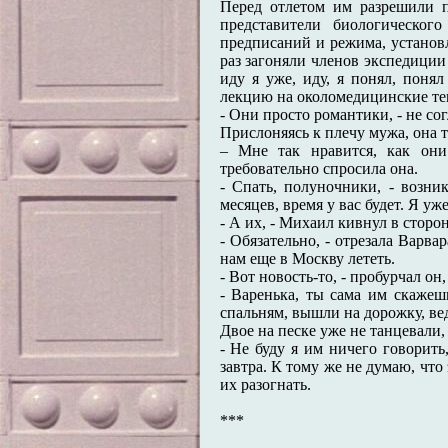
Перед отлетом им разрешили п
представители биологическог
предписаний и режима, установ
раз загоняли членов экспедиции
иду я уже, иду, я понял, поня
лекцию на околомедицинские те
- Они просто романтики, - не сог
Прислоняясь к плечу мужа, она 
– Мне так нравится, как он
требовательно спросила она.
- Спать, полуночники, - возни
месяцев, время у вас будет. Я уж
- А их, - Михаил кивнул в сторон
- Обязательно, - отрезала Варва
нам еще в Москву лететь.
- Вот новость-то, - пробурчал он
- Варенька, ты сама им скажеш
спальням, вышли на дорожку, в
Двое на песке уже не танцевали,
- Не буду я им ничего говорить,
завтра. К тому же не думаю, что
их разогнать.
***