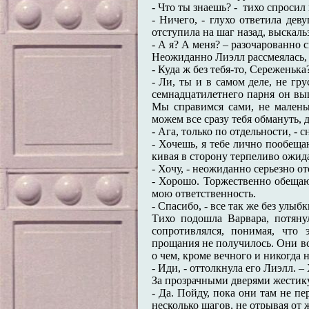
- Что ты знаешь? - тихо спросил
- Ничего, - глухо ответила дев
отступила на шаг назад, выскальз
- А я? А меня? – разочарованно с
Неожиданно Лиэлл рассмеялась, и
- Куда ж без тебя-то, Сереженьк
- Ли, ты и в самом деле, не гру
семнадцатилетнего парня он выг
Мы справимся сами, не малень
можем все сразу тебя обмануть, 
- Ага, только по отдельности, -
- Хочешь, я тебе лично пообеща
кивая в сторону терпеливо ожид
- Хочу, - неожиданно серьезно от
- Хорошо. Торжественно обещаю,
мою ответственность.
- Спасибо, - все так же без улыб
Тихо подошла Варвара, потяну
сопротивлялся, понимая, что 
прощания не получилось. Они вс
о чем, кроме вечного и никогда 
- Иди, - оттолкнула его Лиэлл. –
За прозрачными дверями жестику
- Да. Пойду, пока они там не пе
несколько шагов, не отрывая от 