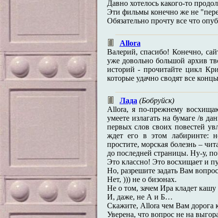
Давно хотелось какого-то продо
Эти фильмы конечно же не "пере
Обязательно прочту все что опуб
Allora
Валерий, спасибо! Конечно, сай
уже довольно большой архив тв
историй - прочитайте цикл Кри
которые удачно сводят все концы
Лада
(Бобруйск)
Allora, я по-прежнему восхищ
умеете излагать на бумаге /в да
первых слов своих повестей увл
ждет его в этом лабиринте: н
простите, морская болезнь – 
до последней страницы. Ну-у, по
Это классно! Это восхищает и 
Но, разрешите задать Вам вопрос
Нет, ))) не о бизонах.
Не о том, зачем Ира кладет кашу 
И, даже, не А и Б…
Скажите, Allora чем Вам дорога 
Уверена, что вопрос не на выгор