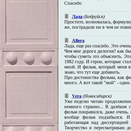
Спасибо
Лада
(Бобруйск)
Простите, волновалась, формулир
же, пострадали ни в чем не пов
Allora
Лада, еще раз спасибо. Это очень
Чем мне дорога дилогия? как бы
чтобы суметь это объяснить. Это
1982 году. И герои, которые ста
мной. И фильм, который меня в
знаю, что тут еще добавить.
Про достоинства фильма, как фи
много. А вот такой "мой" - один.
Vera
(Новосибирск)
Уже неделю читаю продолжения 
немного странно... В далёком 
фильм понравился, даже очень, 
вообще фильм подзабылся. И 
работающая над диссертацией 
Творчество и пересматриваю д