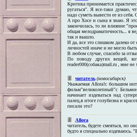
Критика принимается практическ
ругаться". Я все-таки думаю, 
надо суметь вывести ее из себя. 
А про Хосе и сына я знаю. Я это
закончилась, то ли влияние "про
общая мелодраматичность... я в
так и вышло.
И да, все это слишком далеко от
личностей иначе и не могло быть.
В любом случае, спасибо за отзыв
По поводу других вещей, ко
reader000(собака)mail.ru , мне н
читатель
(новосибирск)
Уважаемая Allora!с большим ин
фильм"великолепный"с Бельмон
начинает издеваться над супе
палец,в итоге голубизна и красо
писали это?
Allora
читатель, будете смеяться, но о
будто я специально издеваюсь. "