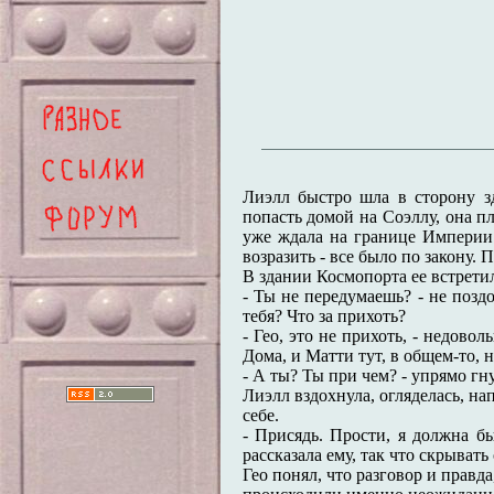
Лиэлл быстро шла в сторону з
попасть домой на Соэллу, она пл
уже ждала на границе Империи.
возразить - все было по закону.
В здании Космопорта ее встрети
- Ты не передумаешь? - не поздо
тебя? Что за прихоть?
- Гео, это не прихоть, - недово
Дома, и Матти тут, в общем-то, н
- А ты? Ты при чем? - упрямо 
Лиэлл вздохнула, огляделась, на
себе.
- Присядь. Прости, я должна бы
рассказала ему, так что скрывать
Гео понял, что разговор и правда