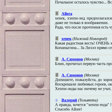
Печальное осталось чувство... В
Allora
хенек, хэппи-энд предполагался
даже не только в воображении.
Рада, что после прочтения есть ч
хенек
(Нижний Новгород)
Какая радостная весть! ОЧЕНЬ 
Копаныгина... За Лиэлл прямо се
А. Симонов
(Москва)
Блин, прочитал первую часть про
А. Симонов
(Москва)
Допишите, пожалуйста, до хорош
Воскрешали любимых героев, окон
Хеппи-энды нас ничему не учат,
Валерий
(Тольятти)
А правда, хочется "хеппи енда" 
Спасибо Allore!