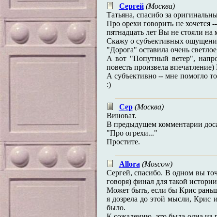
Сергей
(Москва)
Татьяна, спасибо за оригинальн
Про орехи говорить не хочется -
пятнадцать лет Вы не стояли на 
Скажу о субъективных ощущени
"Дорога" оставила очень светлое
А вот "Попутный ветер", напро
повесть произвела впечатление) 
А субъективно -- мне помогло то
:)
Сер
(Москва)
Виноват.
В предыдущем комментарии досад
"Про огрехи..."
Простите.
Allora
(Moscow)
Сергей, спасибо. В одном вы точ
говоря) финал для такой истории 
Может быть, если бы Крис раньше
я дозрела до этой мысли, Крис 
было.
К сожалению, это была одна из п