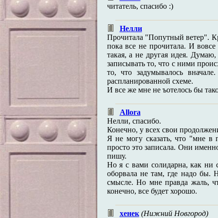
читатель, спасибо :)
Нелли
Прочитала "Попутный ветер". Кр
пока все не прочитала. И вовсе
такая, а не другая идея. Думаю,
записывать то, что с ними проис
то, что задумывалось вначале
распланированной схеме.
И все же мне не ъотелось бы так
Allora
Нелли, спасибо.
Конечно, у всех свои продолжен
Я не могу сказать, что "мне в 
просто это записала. Они именно
пишу.
Но я с вами солидарна, как ни 
оборвала не там, где надо бы. 
смысле. Но мне правда жаль, чт
конечно, все будет хорошо.
хенек
(Нижний Новгород)