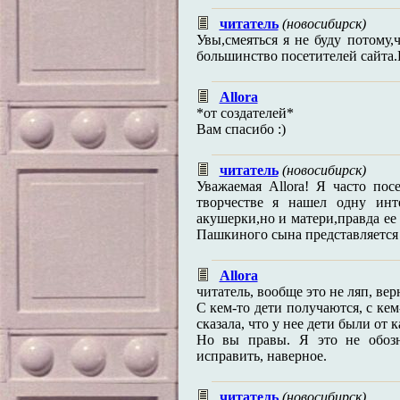
читатель
(новосибирск)
Увы,смеяться я не буду потому
большинство посетителей сайта.
Allora
*от создателей*
Вам спасибо :)
читатель
(новосибирск)
Уважаемая Allora! Я часто по
творчестве я нашел одну инт
акушерки,но и матери,правда ее
Пашкиного сына представляется 
Allora
читатель, вообще это не ляп, вер
С кем-то дети получаются, с кем-
сказала, что у нее дети были от 
Но вы правы. Я это не обозн
исправить, наверное.
читатель
(новосибирск)