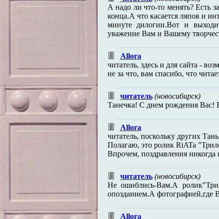
А надо ли что-то менять? Есть з
конца.А что касается ляпов и ин
минуте дилогии.Вот и выходи
уважение Вам и Вашему творчест
Allora
читатель, здесь и для сайта - во
не за что, вам спасибо, что читае
читатель
(новосибирск)
Танечка! С днем рождения Вас! 
Allora
читатель, поскольку других Тань
Полагаю, это ролик RiATa "Трил
Впрочем, поздравления никогда 
читатель
(новосибирск)
Не ошиблись-Вам.А ролик"Трил
опозданием.А фотографией,где 
Allora