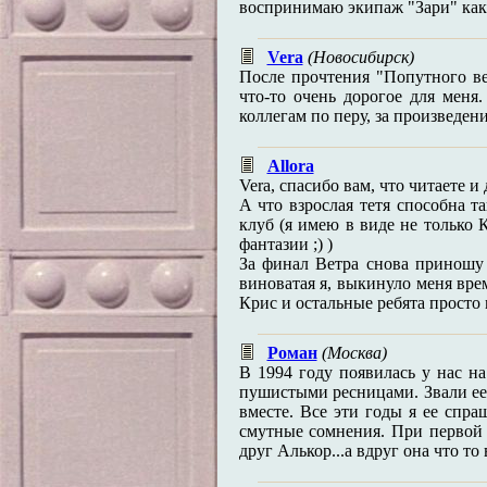
воспринимаю экипаж "Зари" как д
Vera
(Новосибирск)
После прочтения "Попутного ве
что-то очень дорогое для меня
коллегам по перу, за произведени
Allora
Vera, спасибо вам, что читаете 
А что взрослая тетя способна та
клуб (я имею в виде не только
фантазии ;) )
За финал Ветра снова приношу 
виноватая я, выкинуло меня вре
Крис и остальные ребята просто
Роман
(Москва)
В 1994 году появилась у нас н
пушистыми ресницами. Звали ее А
вместе. Все эти годы я ее спра
смутные сомнения. При первой 
друг Алькор...а вдруг она что то 