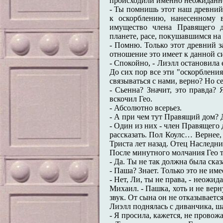
происходили именно неожиданно
- Ты помнишь этот наш древний 
к оскорблению, нанесенному 
имущество члена Правящего до
планете, расе, покушавшимся на
- Помню. Только этот древний за
отношение это имеет к данной с
- Спокойно, - Лиэлл остановила 
До сих пор все эти "оскорбления
связываться с нами, верно? Но 
- Сьенна? Значит, это правда?
вскочил Гео.
- Абсолютно всерьез.
- А при чем тут Правящий дом? Д
- Один из них - член Правящего д
рассказать. Пол Коулс… Вернее,
Триста лет назад. Отец Наследн
После минутного молчания Гео т
- Да. Ты не так должна была сказ
- Паша? Знает. Только это не име
- Нет, Ли, ты не права, - неожи
Михаил. - Пашка, хоть и не верн
звук. От сына он не отказывается
Лиэлл поднялась с диванчика, ш
- Я просила, кажется, не провожа