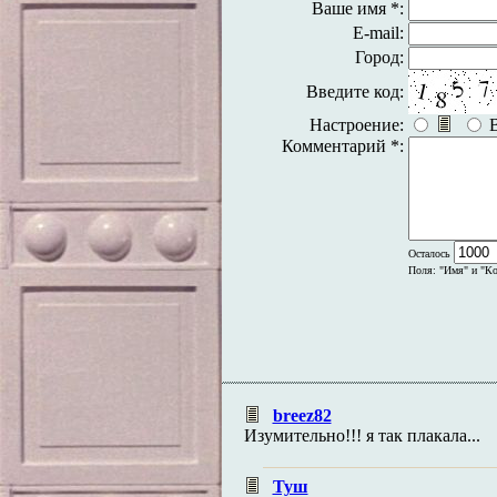
Ваше имя *:
E-mail:
Город:
Введите код:
Настроение:
Комментарий *:
Осталось
Поля: "Имя" и "Ко
breez82
Изумительно!!! я так плакала...
Туш