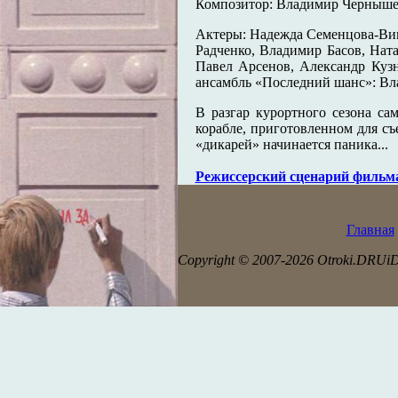
Композитор: Владимир Черныш
Актеры: Надежда Семенцова-Вик
Радченко, Владимир Басов, На
Павел Арсенов, Александр Кузн
ансамбль «Последний шанс»: В
В разгар курортного сезона с
корабле, приготовленном для с
«дикарей» начинается паника...
Режисcерский сценарий фильм
Главная
Copyright © 2007-2026 Otroki.DRUi