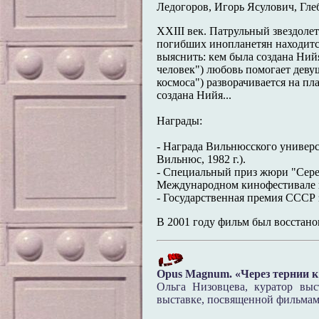
Ледогоров, Игорь Ясулович, Гл
XXIII век. Патрульный звездоле
погибших инопланетян находитс
выяснить: кем была создана Нийя
человек") любовь помогает деву
космоса") разворачивается на пл
создана Нийя...
Награды:
- Награда Вильнюсского универс
Вильнюс, 1982 г.).
- Специальный приз жюри "Сере
Международном кинофестивале на
- Государственная премия СССР за
В 2001 году фильм был восстан
Opus Magnum. «Через тернии к
Ольга Низовцева, куратор выс
выставке, посвященной фильмам Р